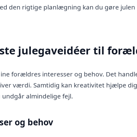
ed den rigtige planlægning kan du gøre julen
te julegaveidéer til foræ
 dine forældres interesser og behov. Det hand
giver værdi. Samtidig kan kreativitet hjælpe d
u undgår almindelige fejl.
sser og behov