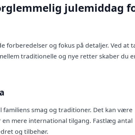
orglemmelig julemiddag f
e forberedelser og fokus på detaljer. Ved at 
llem traditionelle og nye retter skaber du e
a
il familiens smag og traditioner. Det kan være
er en mere international tilgang. Fastlæg antal
dret og tilbehør.