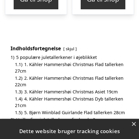
Indholdsfortegnelse
skjul
1)
5 populære juletallerkener i øjeblikket
1.1)
1. Kähler Hammershøi Christmas Flad tallerken
27cm
1.2)
2. Kähler Hammershøi Christmas Flad tallerken
22cm
1.3)
3. Kähler Hammershøi Christmas Asiet 19cm
1.4)
4. Kähler Hammershøi Christmas Dyb tallerken
21cm
1.5)
5. Bjørn Wiinblad Guirlande Flad tallerken 28cm
2)
Hvilke fine juletallerkener findes der?
×
3)
Hvorfor er juletallerkener noget særligt?
Dette website bruger tracking cookies
4)
Køb dine juletallerkner online – Se udvalget her!